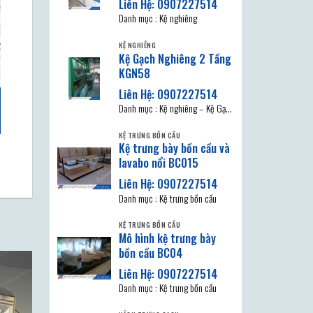
Danh mục : Kệ nghiêng
KỆ NGHIÊNG
Kệ Gạch Nghiêng 2 Tầng
KGN58
Danh mục : Kệ nghiêng – Kệ Gạch
Nghiêng KGN58,Vật liệu thi công
KỆ TRƯNG BỒN CẦU
đa dạng
Kệ trưng bày bồn cầu và
lavabo nổi BC015
Danh mục : Kệ trưng bồn cầu
KỆ TRƯNG BỒN CẦU
Mô hình kệ trưng bày
bồn cầu BC04
Danh mục : Kệ trưng bồn cầu