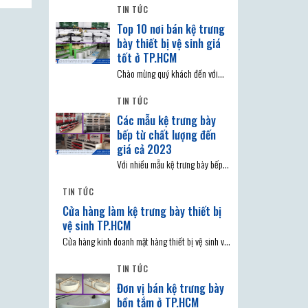
TIN TỨC
Top 10 nơi bán kệ trưng
bày thiết bị vệ sinh giá
tốt ở TP.HCM
Chào mừng quý khách đến với
chủ đề Top 10 nơi bán kệ trưng
TIN TỨC
bày
Các mẫu kệ trưng bày
bếp từ chất lượng đến
giá cả 2023
Với nhiều mẫu kệ trưng bày bếp
hiện có trên thị trường, người tiêu
TIN TỨC
dùng
Cửa hàng làm kệ trưng bày thiết bị
vệ sinh TP.HCM
Cửa hàng kinh doanh mặt hàng thiết bị vệ sinh và
để làm nổi bật
TIN TỨC
Đơn vị bán kệ trưng bày
bồn tắm ở TP.HCM