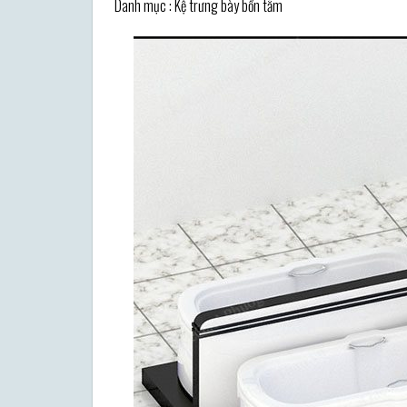
Danh mục : Kệ trưng bày bồn tắm