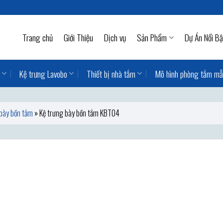
Trang chủ
Giới Thiệu
Dịch vụ
Sản Phẩm
Dự Án Nổi Bậ
Kệ trưng Lavobo
Thiết bị nhà tắm
Mô hình phòng tắm m
 bày bồn tắm
»
Kệ trưng bày bồn tắm KBT04