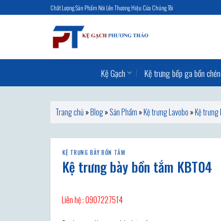
Skip
Chất Lượng Sản Phẩm Nói Lên Thương Hiệu Của Chúng Tôi
to
content
Kệ Gạch
Kệ trưng bếp ga bồn chén
Trang chủ
»
Blog
»
Sản Phẩm
»
Kệ trưng Lavobo
»
Kệ trưng
KỆ TRƯNG BÀY BỒN TẮM
Kệ trưng bày bồn tắm KBT04
Liên hệ : 0907227514