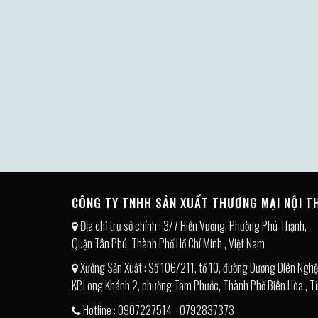
CÔNG TY TNHH SẢN XUẤT THƯƠNG MẠI NỘI 
Địa chỉ trụ sở chính : 3/7 Hiền Vương, Phường Phú Thạnh,
Quận Tân Phú, Thành Phố Hồ Chí Minh , Việt Nam
Xưởng Sản Xuất : Số 106/211, tổ 10, đường Dương Diên Nghệ
KP.Long Khánh 2, phường Tam Phước, Thành Phố Biên Hòa , Tỉ
Hotline : 0907227514 - 0792837373