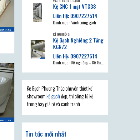
VÁCH TRƯNG GẠCH
Kệ CNC 1 mặt VTG38
Danh mục : Vách trưng gạch
KỆ NGHIÊNG
Kệ Gạch Nghiêng 2 Tầng
KGN72
Danh mục : Kệ nghiêng – Kệ Gạch
Nghiêng 2 Tầng KGN72, Kệ gạch
Phương
Kệ Gạch Phương Thảo chuyên thiết kế
showroom
kệ gạch
đẹp, thi công tủ kệ
trưng bày giá rẻ và cạnh tranh
Tin tức mới nhất