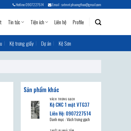
Hotline:0907227514
Email : sxtmnt.phuongthao@gmail.com
t
Tin tức
Tiện ích
Liên hệ
Profile
ẫu
Kệ trưng giấy
Dự án
Kệ Sơn
Sản phẩm khác
VÁCH TRƯNG GẠCH
Kệ CNC 1 mặt VTG37
Danh mục : Vách trưng gạch
THIẾT BỊ NHÀ TẮM