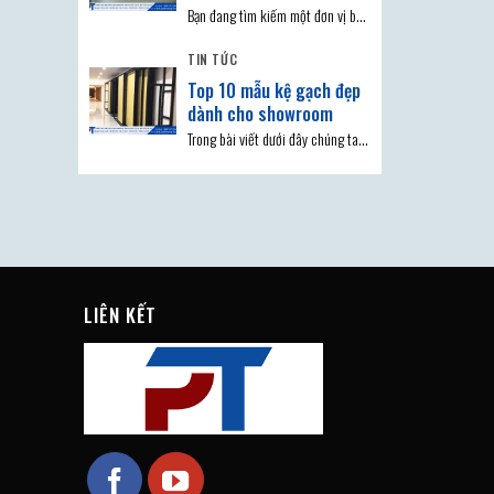
Bạn đang tìm kiếm một đơn vị bán
kệ trưng bày bồn tắm ở TP.HCM
TIN TỨC
Top 10 mẫu kệ gạch đẹp
dành cho showroom
Trong bài viết dưới đây chúng ta
hãy cùng tìm hiểu về top 10 mẫu
LIÊN KẾT