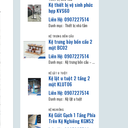
Kệ thiết bị vệ sinh phức
hợp KVS60
Danh mục : Thiết bị nhà tắm
KỆ TRƯNG BỒN CẦU
Kệ trưng bày bồn cầu 2
mặt BC02
Danh mục : Kệ trưng bồn cầu – Là
đơn vị sản xuất trực tiếp
KỆ LẬT U TUỘT
Kệ lật u tuột 2 tầng 2
mặt KLUT06
Danh mục : Kệ lật u tuột
KỆ NGHIÊNG
Kệ Giắt Gạch 1 Tầng Phía
Trên Kệ Nghiêng KGN52