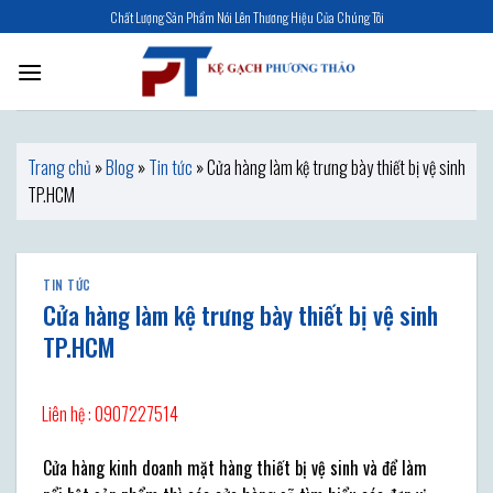
Skip
Chất Lượng Sản Phẩm Nói Lên Thương Hiệu Của Chúng Tôi
to
content
Trang chủ
»
Blog
»
Tin tức
»
Cửa hàng làm kệ trưng bày thiết bị vệ sinh
TP.HCM
TIN TỨC
Cửa hàng làm kệ trưng bày thiết bị vệ sinh
TP.HCM
Liên hệ : 0907227514
Cửa hàng kinh doanh mặt hàng thiết bị vệ sinh và để làm