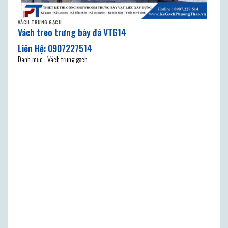
VÁCH TRƯNG GẠCH
Vách treo trưng bày đá VTG14
Danh mục : Vách trưng gạch