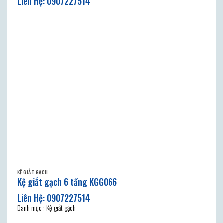
KỆ GIẮT GẠCH
Kệ giắt gạch 6 tầng KGG066
Danh mục : Kệ giắt gạch