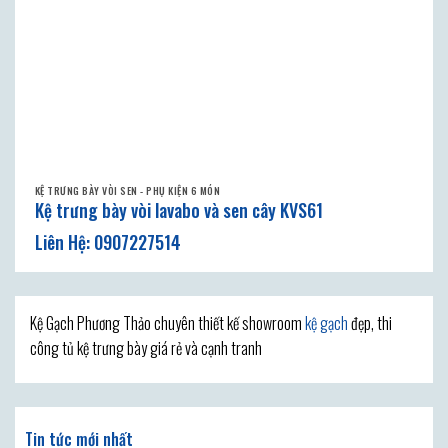
KỆ TRƯNG BÀY VÒI SEN - PHỤ KIỆN 6 MÓN
Kệ trưng bày vòi lavabo và sen cây KVS61
Kệ Gạch Phương Thảo chuyên thiết kế showroom
kệ gạch
đẹp, thi
công tủ kệ trưng bày giá rẻ và cạnh tranh
Tin tức mới nhất