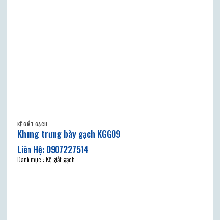
KỆ GIẮT GẠCH
Khung trưng bày gạch KGG09
Danh mục : Kệ giắt gạch