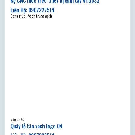
Kệ CNC móc treo thiết bị cầm tay VTG032
Danh mục : Vách trưng gạch
SẢN PHẨM
Quầy lễ tân vách logo 04