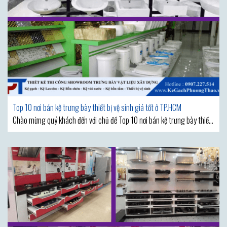
Top 10 nơi bán kệ trưng bày thiết bị vệ sinh giá tốt ở TP.HCM
Chào mừng quý khách đến với chủ đề Top 10 nơi bán kệ trưng bày thiết
bị vệ sinh giá tốt ở Tp.HCM. Với sự phát triển của ngành công nghiệp vệ
sinh, thị trường thiết bị vệ sinh ngày càng trở nên đa dạng và phong
phú. Tìm kiếm một địa chỉ uy tín,