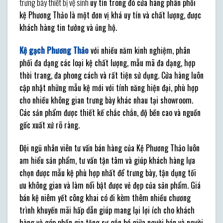
trưng bày thiết bị vệ sinh
uy tín trong đó cửa hàng phân phối
kệ Phương Thảo là một đơn vị khá uy tín và chất lượng, được
khách hàng tin tưởng và ủng hộ.
Kệ gạch Phương Thảo
với nhiều năm kinh nghiệm, phân
phối đa dạng các loại kệ chất lượng, mẫu mã đa dạng, hợp
thời trang, đa phong cách và rất tiện sử dụng. Cửa hàng luôn
cập nhật những mẫu kệ mới với tính năng hiện đại, phù hợp
cho nhiều không gian trưng bày khác nhau tại showroom.
Các sản phẩm được thiết kế chắc chắn, độ bền cao và nguồn
gốc xuất xứ rõ ràng.
Đội ngũ nhân viên tư vấn bán hàng của Kệ Phương Thảo luôn
am hiểu sản phẩm, tư vấn tận tâm và giúp khách hàng lựa
chọn được mẫu kệ phù hợp nhất để trưng bày, tận dụng tối
ưu không gian và làm nổi bật được vẻ đẹp của sản phẩm. Giá
bán kệ niêm yết công khai có đi kèm thêm nhiều chương
trình khuyến mãi hấp dẫn giúp mang lại lợi ích cho khách
hàng và góp phần gia tăng sự gắn bó giữa người bán và người