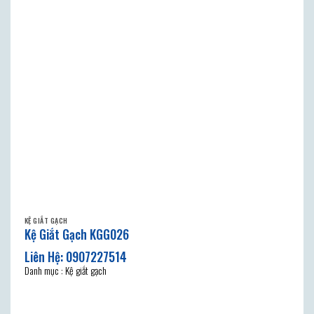
KỆ GIẮT GẠCH
Kệ Giắt Gạch KGG026
Danh mục : Kệ giắt gạch