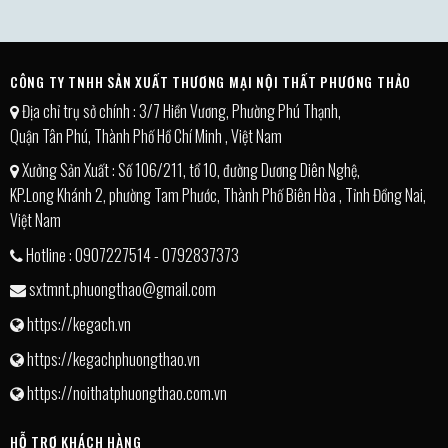
CÔNG TY TNHH SẢN XUẤT THƯƠNG MẠI NỘI THẤT PHƯƠNG THẢO
Địa chỉ trụ sở chính : 3/7 Hiền Vương, Phường Phú Thạnh,
Quận Tân Phú, Thành Phố Hồ Chí Minh , Việt Nam
Xưởng Sản Xuất : Số 106/211, tổ 10, đường Dương Diên Nghệ,
KP.Long Khánh 2, phường Tam Phước, Thành Phố Biên Hòa , Tỉnh Đồng Nai,
Việt Nam
Hotline : 0907227514 - 0792837373
sxtmnt.phuongthao@gmail.com
https://kegach.vn
https://kegachphuongthao.vn
https://noithatphuongthao.com.vn
HỖ TRỢ KHÁCH HÀNG