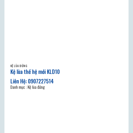
KỆ LÙA ĐỨNG
Kệ lùa thế hệ mới KLD10
Danh mục : Kệ lùa đứng