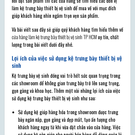
nổi bật sản phẩm thì các cửa hàng sẽ tìm hiểu các đơn vị
làm kệ trưng bày thiết bị vệ sinh để mua về với mục đích
giúp khách hàng nhìn ngắm trọn vẹn sản phẩm.
Và bài viết sau đây sẽ giúp quý khách hàng tìm hiểu thêm về
cửa hàng làm kệ trưng bày thiết bị vệ sinh TP HCM
uy tín, chất
lượng trong bài viết dưới đây nhé.
Lợi ích của việc sử dụng kệ trưng bày thiết bị vệ
sinh
Kệ trưng bày vệ sinh đóng vai trò hết sức quan trọng trong
các showroom để không gian trưng bày trở lên sang trọng,
gọn gàng và khoa học. Thêm một vài những lợi ích của việc
sử dụng kệ trưng bày thiết bị vệ sinh như sau:
Sử dụng kệ giúp hàng hóa trong showroom được trưng
bày ngăn nắp, gọn gàng và đẹp mắt, tạo ấn tượng cho
khách hàng ngay từ khi vừa đặt chân vào cửa hàng. Việc
sử dụng kệ còn giúp cho người bán hàng dễ dàng quản lý,