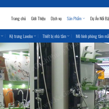
Trang chủ
Giới Thiệu
Dịch vụ
Sản Phẩm
Dự Án Nổi Bậ
Kệ trưng Lavobo
Thiết bị nhà tắm
Mô hình phòng tắm m