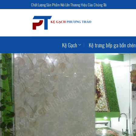
Skip
Chất Lượng Sản Phẩm Nói Lên Thương Hiệu Của Chúng Tôi
to
content
Kệ Gạch
Kệ trưng bếp ga bồn chén