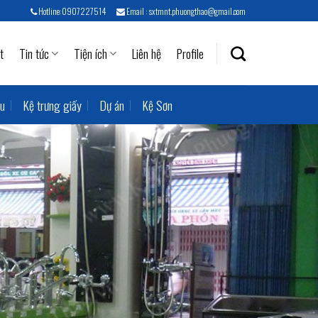
Hotline:0907227514
Email : sxtmnt.phuongthao@gmail.com
t
Tin tức
Tiện ích
Liên hệ
Profile
ẫu
Kệ trưng giấy
Dự án
Kệ Sơn