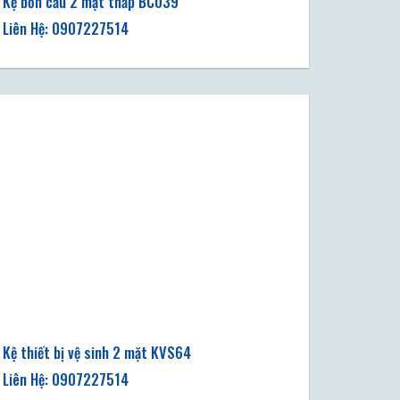
Kệ bồn cầu 2 mặt thấp BC039
Kệ thiết bị vệ sinh 2 mặt KVS64