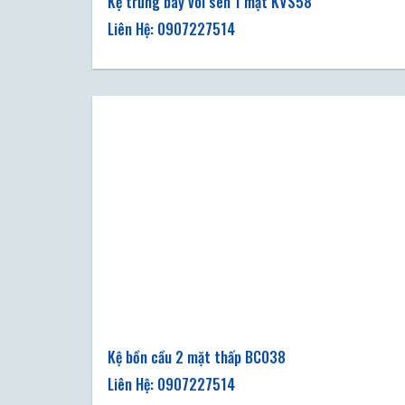
Kệ trưng bày vòi sen 1 mặt KVS58
Kệ bồn cầu 2 mặt thấp BC038