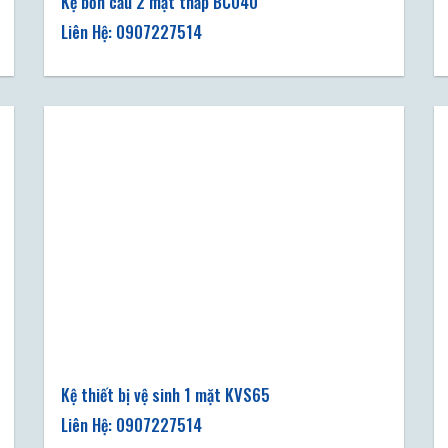
Kệ bồn cầu 2 mặt thấp BC040
Kệ thiết bị vệ sinh 1 mặt KVS65