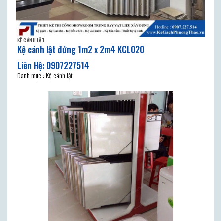
KỆ CÁNH LẬT
Kệ cánh lật đứng 1m2 x 2m4 KCL020
Danh mục : Kệ cánh lật