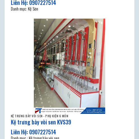
Danh mục: Kệ Sơn
KỆ TRƯNG BÀY VÒI SEN - PHỤ KIỆN 6 MÓN
Kệ trưng bày vòi sen KVS39
Danh mục : Kệ trưng bày vòi sen