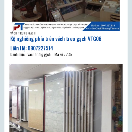
VÁCH TRƯNG GẠCH
Kệ nghiêng phía trên vách treo gạch VTG06
Danh mục : Vách trưng gạch – Mã số : 235