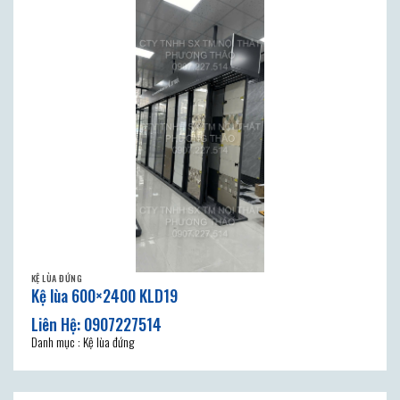
KỆ LÙA ĐỨNG
Kệ lùa 600×2400 KLD19
Danh mục : Kệ lùa đứng