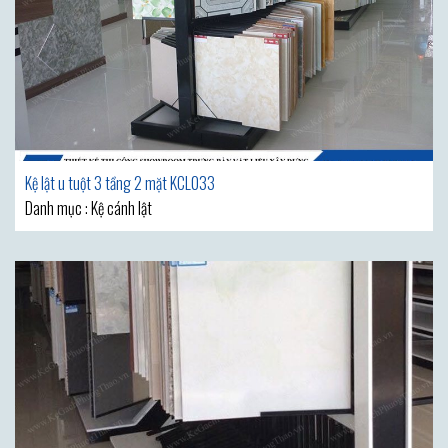
Kệ lật u tuột 3 tầng 2 mặt KCL033
Danh mục : Kệ cánh lật