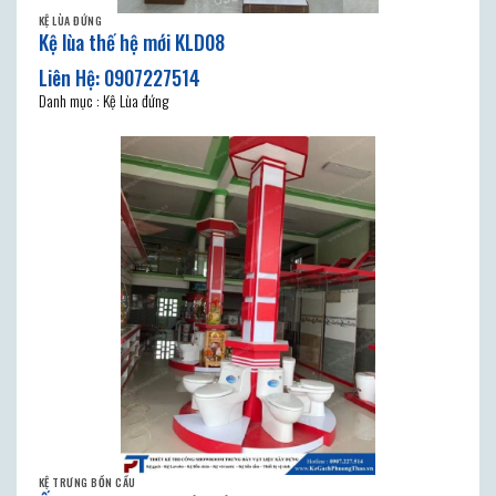
KỆ LÙA ĐỨNG
Kệ lùa thế hệ mới KLD08
Danh mục : Kệ Lùa đứng
KỆ TRƯNG BỒN CẦU