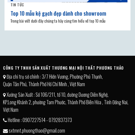
TIN TỨC
Top 10 mẫu kệ gạch đẹp dành cho showroom
Trong bài viết dưới đây chúng ta hãy cùng tìm hiểu về top 10 mẫu
CÔNG TY TNHH SẢN XUẤT THƯƠNG MẠI NỘI THẤT PHƯƠNG THẢO
Địa chỉ trụ sở chính : 3/7 Hiền Vương, Phường Phú Thạnh,
Quận Tân Phú, Thành Phố Hồ Chí Minh , Việt Nam
Xưởng Sản Xuất : Số 106/211, tổ 10, đường Dương Diên Nghệ,
KP.Long Khánh 2, phường Tam Phước, Thành Phố Biên Hòa , Tỉnh Đồng Nai,
Việt Nam
Hotline : 0907227514 - 0792837373
sxtmnt.phuongthao@gmail.com