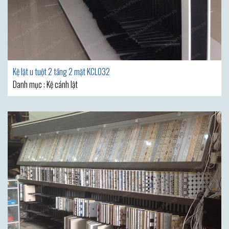
Kệ lật u tuột 2 tầng 2 mặt KCL032
Danh mục : Kệ cánh lật