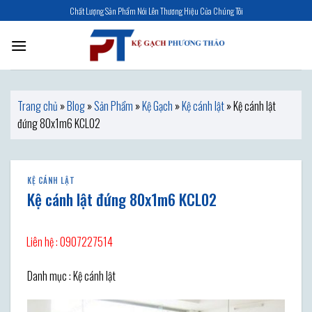
Skip
Chất Lượng Sản Phẩm Nói Lên Thương Hiệu Của Chúng Tôi
to
content
Trang chủ
»
Blog
»
Sản Phẩm
»
Kệ Gạch
»
Kệ cánh lật
»
Kệ cánh lật
đứng 80x1m6 KCL02
KỆ CÁNH LẬT
Kệ cánh lật đứng 80x1m6 KCL02
Liên hệ : 0907227514
Danh mục : Kệ cánh lật