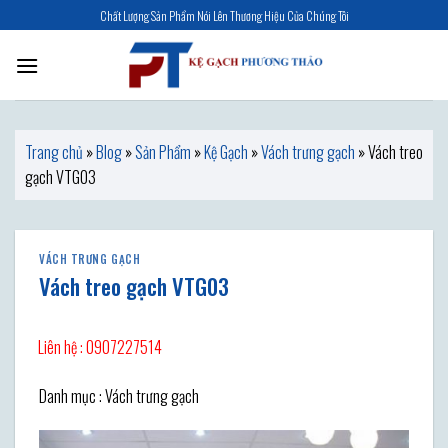
Skip
Chất Lượng Sản Phẩm Nói Lên Thương Hiệu Của Chúng Tôi
to
content
Trang chủ
»
Blog
»
Sản Phẩm
»
Kệ Gạch
»
Vách trưng gạch
»
Vách treo
gạch VTG03
VÁCH TRƯNG GẠCH
Vách treo gạch VTG03
Liên hệ : 0907227514
Danh mục : Vách trưng gạch