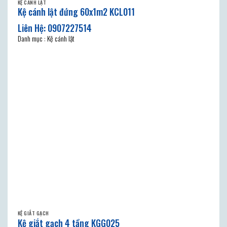
KỆ CÁNH LẬT
Kệ cánh lật đứng 60x1m2 KCL011
Danh mục : Kệ cánh lật
KỆ GIẮT GẠCH
Kệ giắt gạch 4 tầng KGG025