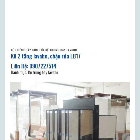
KỆ TRƯNG BÀY BỒN RỬA KỆ TRƯNG BÀY LAVABO
Kệ 2 tầng lavabo, chậu rửa LB17
Danh mục: Kệ trưng bày lavabo