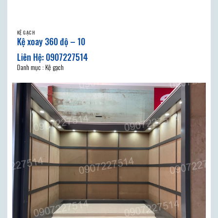
KỆ GẠCH
Kệ xoay 360 độ – 10
Danh mục : Kệ gạch