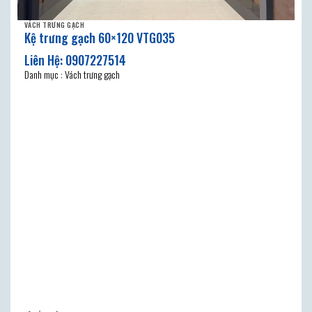
VÁCH TRƯNG GẠCH
Kệ trưng gạch 60×120 VTG035
Danh mục : Vách trưng gạch