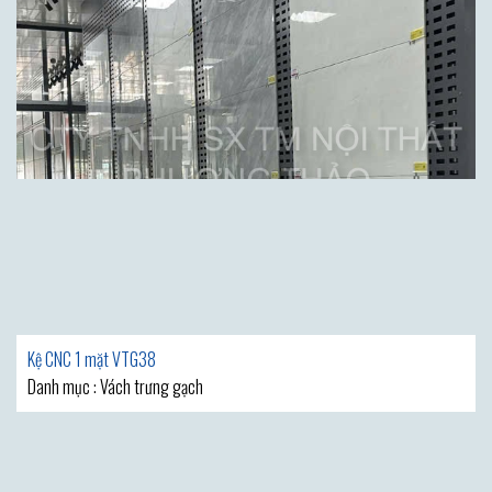
Kệ CNC 1 mặt VTG38
Danh mục : Vách trưng gạch