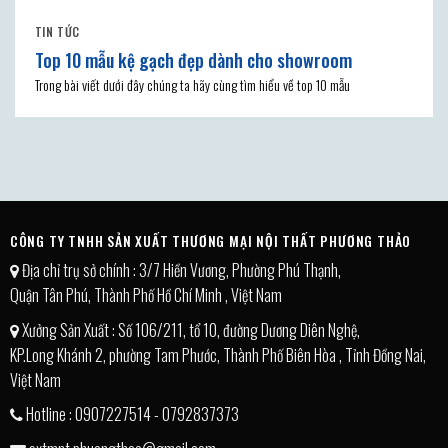
TIN TỨC
Top 10 mẫu kệ gạch đẹp dành cho showroom
Trong bài viết dưới đây chúng ta hãy cùng tìm hiểu về top 10 mẫu
CÔNG TY TNHH SẢN XUẤT THƯƠNG MẠI NỘI THẤT PHƯƠNG THẢO
Địa chỉ trụ sở chính : 3/7 Hiền Vương, Phường Phú Thạnh,
Quận Tân Phú, Thành Phố Hồ Chí Minh , Việt Nam
Xưởng Sản Xuất : Số 106/211, tổ 10, đường Dương Diên Nghệ,
KP.Long Khánh 2, phường Tam Phước, Thành Phố Biên Hòa , Tỉnh Đồng Nai,
Việt Nam
Hotline : 0907227514 - 0792837373