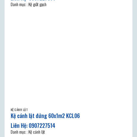
Danh mục : Kệ giắt gạch
KỆ CÁNH LẬT
Kệ cánh lật đứng 60x1m2 KCL06
Danh mục : Kệ cánh lật