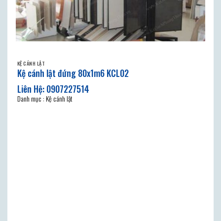
KỆ CÁNH LẬT
Kệ cánh lật đứng 80x1m6 KCL02
Danh mục : Kệ cánh lật