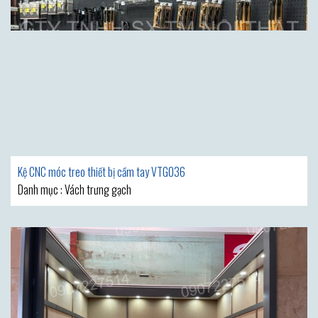
Kệ CNC móc treo thiết bị cầm tay VTG036
Danh mục : Vách trưng gạch