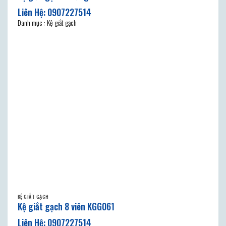
Danh mục : Kệ giắt gạch
KỆ GIẮT GẠCH
Kệ giắt gạch 8 viên KGG061