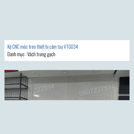
Kệ CNC móc treo thiết bị cầm tay VTG034
Danh mục : Vách trưng gạch