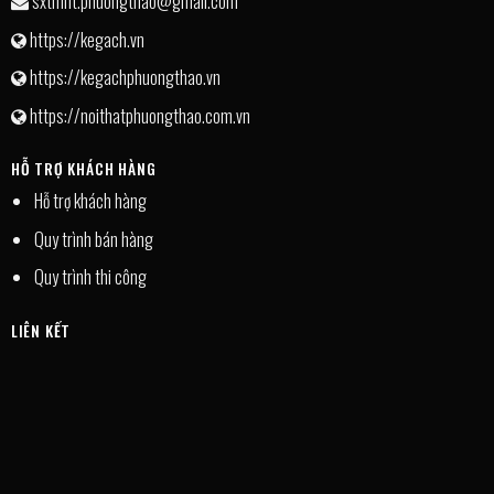
sxtmnt.phuongthao@gmail.com
https://kegach.vn
https://kegachphuongthao.vn
https://noithatphuongthao.com.vn
HỖ TRỢ KHÁCH HÀNG
Hỗ trợ khách hàng
Quy trình bán hàng
Quy trình thi công
LIÊN KẾT