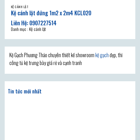
KỆ CÁNH LẬT
Kệ cánh lật đứng 1m2 x 2m4 KCL020
Danh mục : Kệ cánh lật
Kệ Gạch Phương Thảo chuyên thiết kế showroom
kệ gạch
đẹp, thi
công tủ kệ trưng bày giá rẻ và cạnh tranh
Tin tức mới nhất