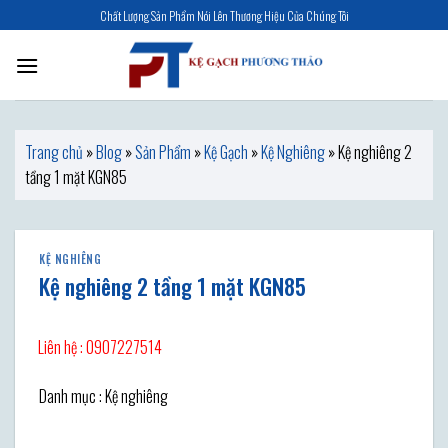
Skip
Chất Lượng Sản Phẩm Nói Lên Thương Hiệu Của Chúng Tôi
to
content
Trang chủ
»
Blog
»
Sản Phẩm
»
Kệ Gạch
»
Kệ Nghiêng
»
Kệ nghiêng 2
tầng 1 mặt KGN85
KỆ NGHIÊNG
Kệ nghiêng 2 tầng 1 mặt KGN85
Liên hệ : 0907227514
Danh mục : Kệ nghiêng