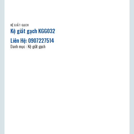
KỆ GIẮT GẠCH
Kệ giắt gạch KGG032
Danh mục : Kệ giắt gạch