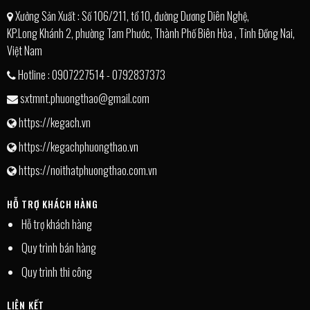
Xưởng Sản Xuất : Số 106/211, tổ 10, đường Dương Diên Nghệ,
KP.Long Khánh 2, phường Tam Phước, Thành Phố Biên Hòa , Tỉnh Đồng Nai,
Việt Nam
Hotline : 0907227514 - 0792837373
sxtmnt.phuongthao@gmail.com
https://kegach.vn
https://kegachphuongthao.vn
https://noithatphuongthao.com.vn
HỖ TRỢ KHÁCH HÀNG
Hỗ trợ khách hàng
Quy trình bán hàng
Quy trình thi công
LIÊN KẾT