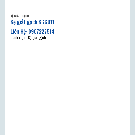
KỆ GIẮT GẠCH
Kệ giắt gạch KGG011
Danh mục : Kệ giắt gạch