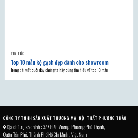
TIN TỨC
Top 10 mẫu kệ gạch đẹp dành cho showroom
Trong bài viết dưới đây chúng ta hãy cùng tìm hiểu về top 10 mẫu
CÔNG TY TNHH SẢN XUẤT THƯƠNG MẠI NỘI THẤT PHƯƠNG THẢO
Địa chỉ trụ sở chính : 3/7 Hiền Vương, Phường Phú Thạnh,
Quận Tân Phú, Thành Phố Hồ Chí Minh , Việt Nam