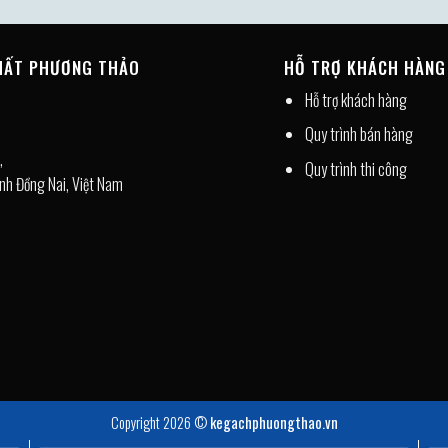
THẤT PHƯƠNG THẢO
HỖ TRỢ KHÁCH HÀNG
Hỗ trợ khách hàng
Quy trình bán hàng
,
Quy trình thi công
nh Đồng Nai, Việt Nam
Copyright 2026 ©
kegachphuongthao.vn