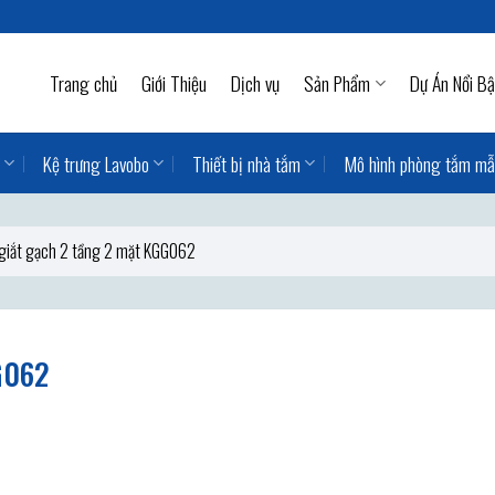
Trang chủ
Giới Thiệu
Dịch vụ
Sản Phẩm
Dự Án Nổi Bậ
Kệ trưng Lavobo
Thiết bị nhà tắm
Mô hình phòng tắm m
 giắt gạch 2 tầng 2 mặt KGG062
G062