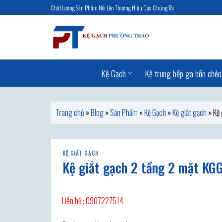
Skip
Chất Lượng Sản Phẩm Nói Lên Thương Hiệu Của Chúng Tôi
to
content
Kệ Gạch
Kệ trưng bếp ga bồn chén
Trang chủ
»
Blog
»
Sản Phẩm
»
Kệ Gạch
»
Kệ giắt gạch
»
Kệ
KỆ GIẮT GẠCH
Kệ giắt gạch 2 tầng 2 mặt KG
Liên hệ : 0907227514