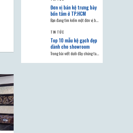
Đơn vị bán kệ trưng bày
bồn tắm ở TP.HCM
Bạn đang tìm kiếm một đơn vị bán
kệ trưng bày bồn tắm ở TP.HCM
TIN TỨC
Top 10 mẫu kệ gạch đẹp
dành cho showroom
Trong bài viết dưới đây chúng ta
hãy cùng tìm hiểu về top 10 mẫu