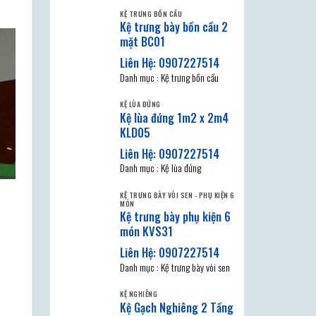
KỆ TRƯNG BỒN CẦU
Kệ trưng bày bồn cầu 2
mặt BC01
Danh mục : Kệ trưng bồn cầu
KỆ LÙA ĐỨNG
Kệ lùa đứng 1m2 x 2m4
KLD05
Danh mục : Kệ lùa đứng
KỆ TRƯNG BÀY VÒI SEN - PHỤ KIỆN 6
MÓN
Kệ trưng bày phụ kiện 6
món KVS31
Danh mục : Kệ trưng bày vòi sen
KỆ NGHIÊNG
Kệ Gạch Nghiêng 2 Tầng