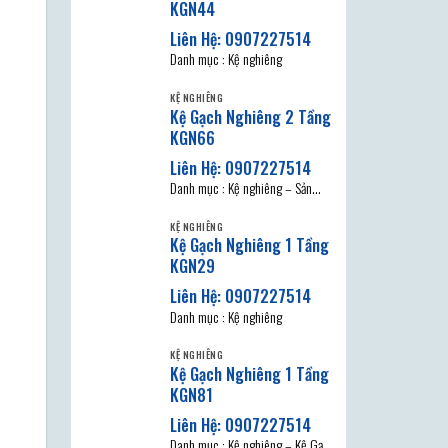
KGN44
Danh mục : Kệ nghiêng
KỆ NGHIÊNG
Kệ Gạch Nghiêng 2 Tầng
KGN66
Danh mục : Kệ nghiêng – Sản
phẩm được làm với kết cấu vững
KỆ NGHIÊNG
chắc,
Kệ Gạch Nghiêng 1 Tầng
KGN29
Danh mục : Kệ nghiêng
KỆ NGHIÊNG
Kệ Gạch Nghiêng 1 Tầng
KGN81
Danh mục : Kệ nghiêng – Kệ Gạch