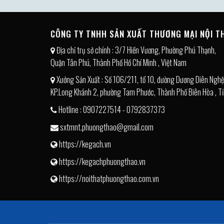
CÔNG TY TNHH SẢN XUẤT THƯƠNG MẠI NỘI 
Địa chỉ trụ sở chính : 3/7 Hiền Vương, Phường Phú Thạnh,
Quận Tân Phú, Thành Phố Hồ Chí Minh , Việt Nam
Xưởng Sản Xuất : Số 106/211, tổ 10, đường Dương Diên Nghệ
KP.Long Khánh 2, phường Tam Phước, Thành Phố Biên Hòa , Tỉ
Hotline : 0907227514 - 0792837373
sxtmnt.phuongthao@gmail.com
https://kegach.vn
https://kegachphuongthao.vn
https://noithatphuongthao.com.vn