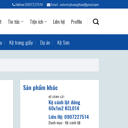
Hotline:0907227514
Email : sxtmnt.phuongthao@gmail.com
t
Tin tức
Tiện ích
Liên hệ
Profile
ẫu
Kệ trưng giấy
Dự án
Kệ Sơn
Sản phẩm khác
KỆ CÁNH LẬT
Kệ cánh lật đứng
60x1m2 KCL014
Danh mục : Kệ cánh lật