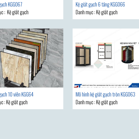
 gạch KGG067
Kệ giắt gạch 6 tầng KGG066
c : Kệ giắt gạch
Danh mục : Kệ giắt gạch
 gạch 10 viên KGG64
Mô hình kệ giắt gạch tròn KGG063
ục : Kệ giắt gạch
Danh mục : Kệ giắt gạch