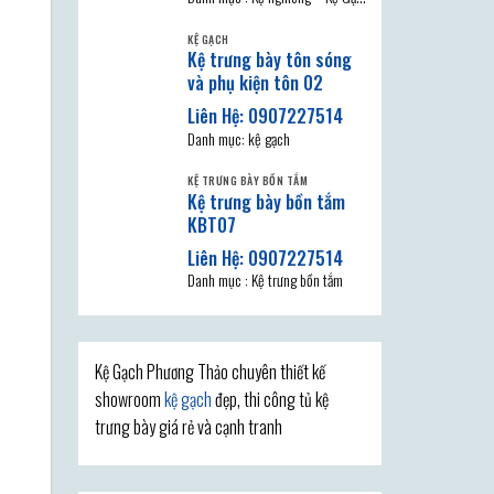
Nghiêng 1 Tầng KGN81, thiết kế
KỆ GẠCH
thi
Kệ trưng bày tôn sóng
và phụ kiện tôn 02
Danh mục: kệ gạch
KỆ TRƯNG BÀY BỒN TẮM
Kệ trưng bày bồn tắm
KBT07
Danh mục : Kệ trưng bồn tắm
Kệ Gạch Phương Thảo chuyên thiết kế
showroom
kệ gạch
đẹp, thi công tủ kệ
trưng bày giá rẻ và cạnh tranh