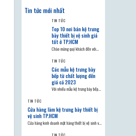
Tin tức mới nhất
TIN TỨC
Top 10 nơi bán kệ trưng
bày thiết bị vệ sinh giá
tốt ở TP.HCM
Chào mừng quý khách đến với
chủ đề Top 10 nơi bán kệ trưng
TIN TỨC
bày
Các mẫu kệ trưng bày
bếp từ chất lượng đến
giá cả 2023
Với nhiều mẫu kệ trưng bày bếp
hiện có trên thị trường, người tiêu
TIN TỨC
dùng
Cửa hàng làm kệ trưng bày thiết bị
vệ sinh TP.HCM
Cửa hàng kinh doanh mặt hàng thiết bị vệ sinh và
để làm nổi bật
TIN TỨC