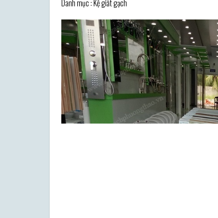
Danh mục : Kệ giắt gạch