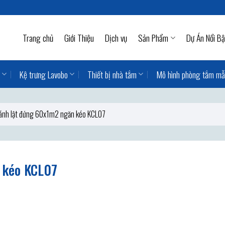
Trang chủ
Giới Thiệu
Dịch vụ
Sản Phẩm
Dự Án Nổi Bậ
Kệ trưng Lavobo
Thiết bị nhà tắm
Mô hình phòng tắm m
ánh lật đứng 60x1m2 ngăn kéo KCL07
 kéo KCL07