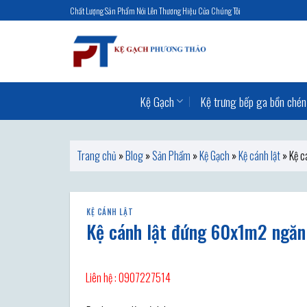
Skip
Chất Lượng Sản Phẩm Nói Lên Thương Hiệu Của Chúng Tôi
to
content
Kệ Gạch
Kệ trưng bếp ga bồn chén
Trang chủ
»
Blog
»
Sản Phẩm
»
Kệ Gạch
»
Kệ cánh lật
»
Kệ c
KỆ CÁNH LẬT
Kệ cánh lật đứng 60x1m2 ngăn
Liên hệ : 0907227514