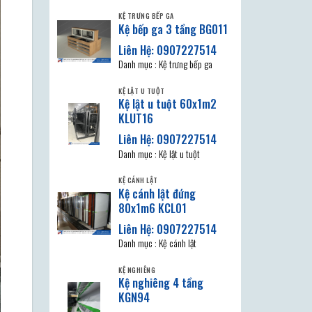
KỆ TRƯNG BẾP GA
Kệ bếp ga 3 tầng BG011
Danh mục : Kệ trưng bếp ga
KỆ LẬT U TUỘT
Kệ lật u tuột 60x1m2
KLUT16
Danh mục : Kệ lật u tuột
KỆ CÁNH LẬT
Kệ cánh lật đứng
80x1m6 KCL01
Danh mục : Kệ cánh lật
KỆ NGHIÊNG
Kệ nghiêng 4 tầng
KGN94