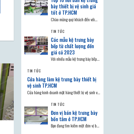
bày thiết bị vệ sinh giá
tốt ở TP.HCM
Chào mừng quý khách đến với
chủ đề Top 10 nơi bán kệ trưng
TIN TỨC
bày
Các mẫu kệ trưng bày
bếp từ chất lượng đến
giá cả 2023
Với nhiều mẫu kệ trưng bày bếp
hiện có trên thị trường, người tiêu
TIN TỨC
dùng
Cửa hàng làm kệ trưng bày thiết bị
vệ sinh TP.HCM
Cửa hàng kinh doanh mặt hàng thiết bị vệ sinh và
để làm nổi bật
TIN TỨC
Đơn vị bán kệ trưng bày
bồn tắm ở TP.HCM
Bạn đang tìm kiếm một đơn vị bán
kệ trưng bày bồn tắm ở TP.HCM