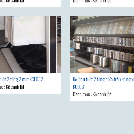
c : Kệ cánh lật
Danh mục : Kệ cánh lật
u tuột 2 tầng 2 mặt KCL032
Kệ lật u tuột 2 tầng phía trên kệ ngh
c : Kệ cánh lật
KCL031
Danh mục : Kệ cánh lật