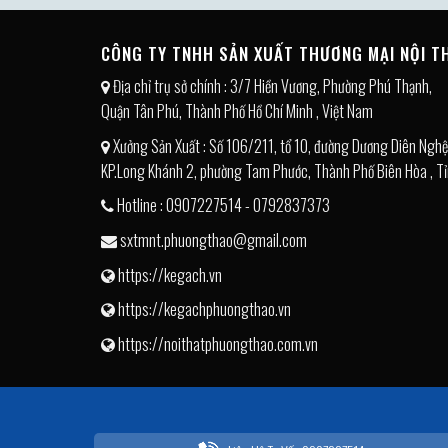
CÔNG TY TNHH SẢN XUẤT THƯƠNG MẠI NỘI 
Địa chỉ trụ sở chính : 3/7 Hiền Vương, Phường Phú Thạnh,
Quận Tân Phú, Thành Phố Hồ Chí Minh , Việt Nam
Xưởng Sản Xuất : Số 106/211, tổ 10, đường Dương Diên Nghệ
KP.Long Khánh 2, phường Tam Phước, Thành Phố Biên Hòa , Tỉ
Hotline : 0907227514 - 0792837373
sxtmnt.phuongthao@gmail.com
https://kegach.vn
https://kegachphuongthao.vn
https://noithatphuongthao.com.vn