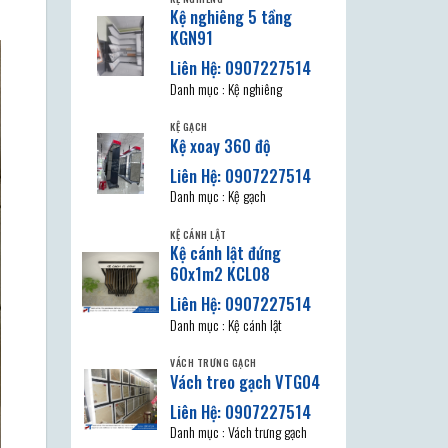
Kệ nghiêng 5 tầng
KGN91
Danh mục : Kệ nghiêng
KỆ GẠCH
Kệ xoay 360 độ
Danh mục : Kệ gạch
KỆ CÁNH LẬT
Kệ cánh lật đứng
60x1m2 KCL08
Danh mục : Kệ cánh lật
VÁCH TRƯNG GẠCH
Vách treo gạch VTG04
Danh mục : Vách trưng gạch