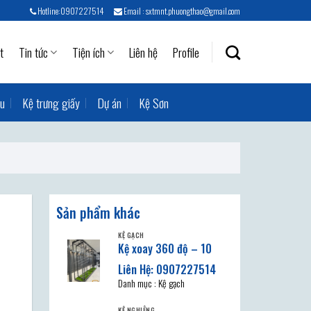
Hotline:0907227514
Email : sxtmnt.phuongthao@gmail.com
t
Tin tức
Tiện ích
Liên hệ
Profile
ẫu
Kệ trưng giấy
Dự án
Kệ Sơn
Sản phẩm khác
KỆ GẠCH
Kệ xoay 360 độ – 10
Danh mục : Kệ gạch
KỆ NGHIÊNG