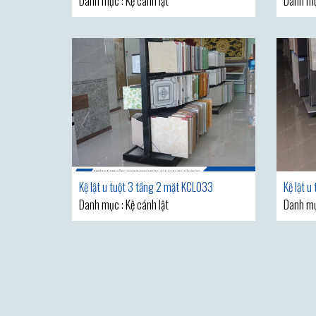
Danh mục : Kệ cánh lật
Danh mụ
Kệ lật u tuột 3 tầng 2 mặt KCL033
Kệ lật 
Danh mục : Kệ cánh lật
Danh mụ