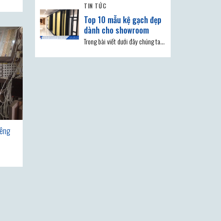
TIN TỨC
Top 10 mẫu kệ gạch đẹp
dành cho showroom
Trong bài viết dưới đây chúng ta
hãy cùng tìm hiểu về top 10 mẫu
iêng