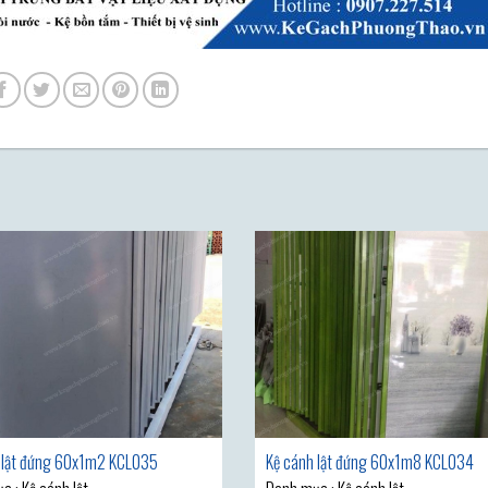
 lật đứng 60x1m2 KCL035
Kệ cánh lật đứng 60x1m8 KCL034