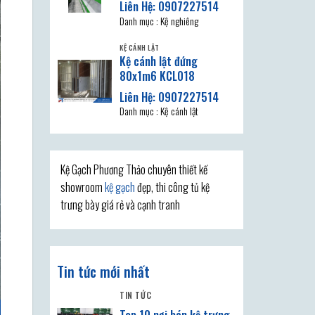
Danh mục : Kệ nghiêng
KỆ CÁNH LẬT
Kệ cánh lật đứng
80x1m6 KCL018
Danh mục : Kệ cánh lật
Kệ Gạch Phương Thảo chuyên thiết kế
showroom
kệ gạch
đẹp, thi công tủ kệ
trưng bày giá rẻ và cạnh tranh
Tin tức mới nhất
TIN TỨC
Top 10 nơi bán kệ trưng