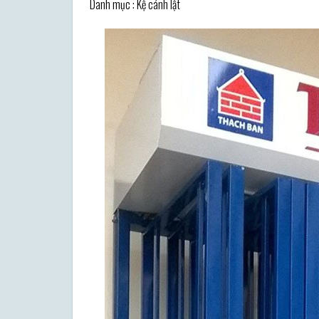
Danh mục : Kệ cánh lật