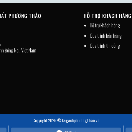
THẤT PHƯƠNG THẢO
HỖ TRỢ KHÁCH HÀNG
Hỗ trợ khách hàng
Quy trình bán hàng
,
Quy trình thi công
nh Đồng Nai, Việt Nam
Copyright 2026 ©
kegachphuongthao.vn